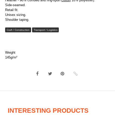
Heather - 90% combed and ring-spun
cotton
10% polyester).
Side-seamed.
Retail fit.
Unisex sizing.
Shoulder taping.
Craft / Construction
Transport / Logistics
Weight
145g/m²
INTERESTING PRODUCTS