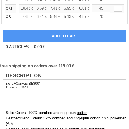
+
XL
€
€
€
€
€
€
+
10.43
8.69
7.41
6.95
6.61
6.54
45
XXL
€
€
€
€
€
€
+
7.68
6.41
5.46
5.13
4.87
4.82
70
XS
€
€
€
€
€
€
0
ARTICLES
0.00
€
free shipping on orders over 119.00 €!
DESCRIPTION
Bella+Canvas BE3001
Reference: 3001
Solid Colors: 100% combed and ring-spun
cotton
.
Heather/Blend Colors: 52% combed and ring-spun
cotton
48%
polyester
(Ath.