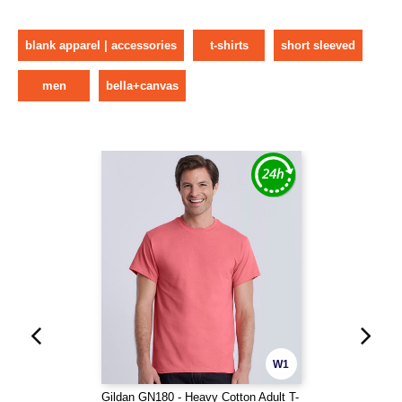
blank apparel | accessories
t-shirts
short sleeved
men
bella+canvas
W1
Gildan GN180 - Heavy Cotton Adult T-