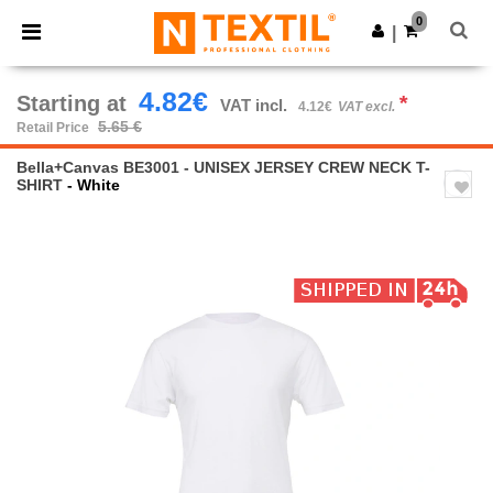
×
Ntextil App
0
Get the app
|
Better prices on app!
4.82€
Starting at
*
VAT incl.
4.12€
VAT excl.
5.65 €
Retail Price
Bella+Canvas BE3001 - UNISEX JERSEY CREW NECK T-
SHIRT
- White
Previous
Next