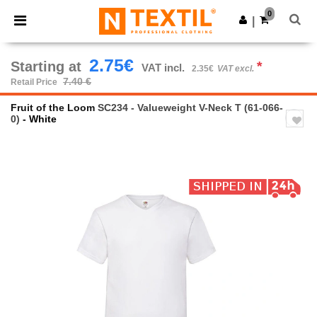
×
Ntextil App
0
Get the app
|
Better prices on app!
2.75€
Starting at
*
VAT incl.
2.35€
VAT excl.
7.40 €
Retail Price
Fruit of the Loom
SC234 - Valueweight V-Neck T (61-066-
0)
- White
Previous
Next