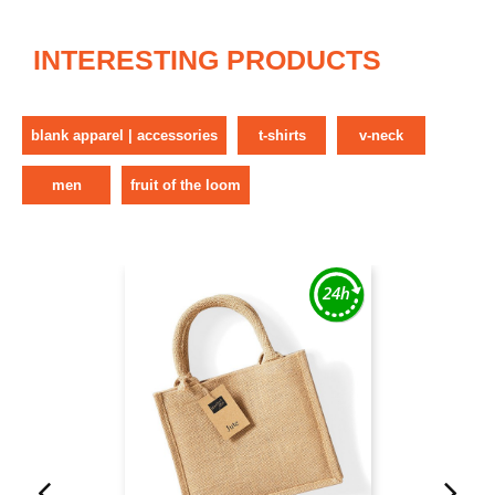
INTERESTING PRODUCTS
blank apparel | accessories
t-shirts
v-neck
men
fruit of the loom