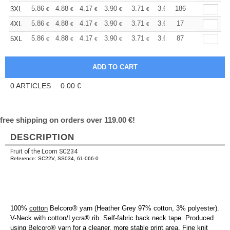
+
5.86
4.88
4.17
3.90
3.71
3.67
186
3XL
€
€
€
€
€
€
+
5.86
4.88
4.17
3.90
3.71
3.67
17
4XL
€
€
€
€
€
€
+
5.86
4.88
4.17
3.90
3.71
3.67
87
5XL
€
€
€
€
€
€
0
ARTICLES
0.00
€
free shipping on orders over 119.00 €!
DESCRIPTION
Fruit of the Loom SC234
Reference: SC22V, SS034, 61-066-0
100%
cotton
Belcoro® yarn (Heather Grey 97% cotton, 3% polyester).
V-Neck with cotton/Lycra® rib. Self-fabric back neck tape. Produced
using Belcoro® yarn for a cleaner, more stable print area. Fine knit