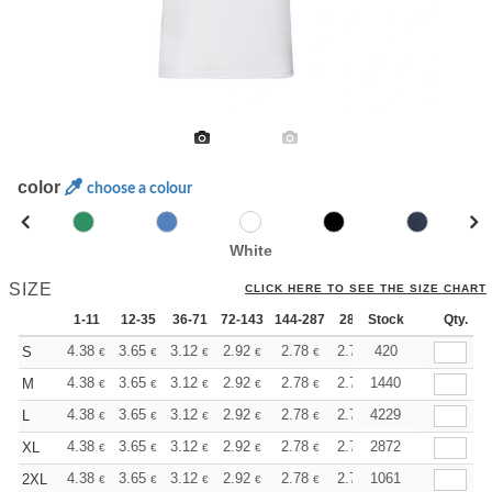
color
choose a colour
White
SIZE
CLICK HERE TO SEE THE SIZE CHART
1-11
12-35
36-71
72-143
144-287
288 +
Stock
More
Qty.
+
4.38
3.65
3.12
2.92
2.78
2.75
420
S
€
€
€
€
€
€
+
4.38
3.65
3.12
2.92
2.78
2.75
1440
M
€
€
€
€
€
€
+
4.38
3.65
3.12
2.92
2.78
2.75
4229
L
€
€
€
€
€
€
+
4.38
3.65
3.12
2.92
2.78
2.75
2872
XL
€
€
€
€
€
€
+
4.38
3.65
3.12
2.92
2.78
2.75
1061
2XL
€
€
€
€
€
€