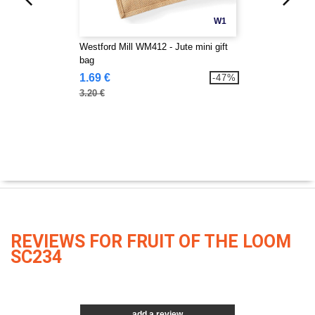
W1
Westford Mill WM412 - Jute mini gift
bag
1.69 €
-47%
3.20 €
REVIEWS FOR FRUIT OF THE LOOM
SC234
add a review