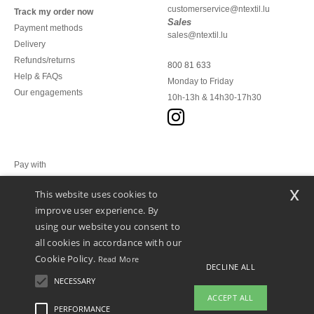
customerservice@ntextil.lu
Track my order now
Sales
Payment methods
sales@ntextil.lu
Delivery
Refunds/returns
800 81 633
Help & FAQs
Monday to Friday
Our engagements
10h-13h & 14h30-17h30
Pay with
x
This website uses cookies to
We ship with
improve user experience. By
using our website you consent to
all cookies in accordance with our
Cookie Policy.
Read More
DECLINE ALL
NECESSARY
ACCEPT ALL
PERFORMANCE