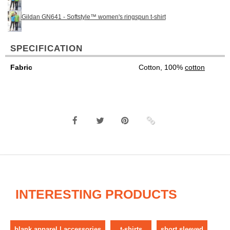
Gildan GN641 - Softstyle™ women's ringspun t-shirt
SPECIFICATION
Fabric
Cotton, 100%
cotton
INTERESTING PRODUCTS
blank apparel | accessories
t-shirts
short sleeved