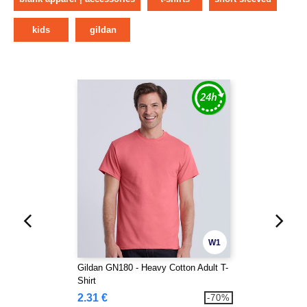
kids
gildan
W1
Gildan GN180 - Heavy Cotton Adult T-
Shirt
2.31 €
-70%