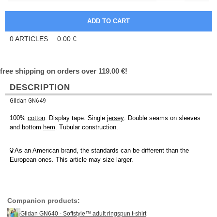
0
ARTICLES
0.00
€
free shipping on orders over 119.00 €!
DESCRIPTION
Gildan GN649
100%
cotton
. Display tape. Single
jersey
. Double seams on sleeves
and bottom
hem
. Tubular construction.
As an American brand, the standards can be different than the
European ones. This article may size larger.
Companion products:
Gildan GN640 - Softstyle™ adult ringspun t-shirt