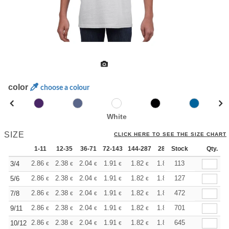
color
choose a colour
White
SIZE
CLICK HERE TO SEE THE SIZE CHART
1-11
12-35
36-71
72-143
144-287
288 +
Stock
More
Qty.
+
2.86
2.38
2.04
1.91
1.82
1.80
113
3/4
€
€
€
€
€
€
+
2.86
2.38
2.04
1.91
1.82
1.80
127
5/6
€
€
€
€
€
€
+
2.86
2.38
2.04
1.91
1.82
1.80
472
7/8
€
€
€
€
€
€
+
2.86
2.38
2.04
1.91
1.82
1.80
701
9/11
€
€
€
€
€
€
+
2.86
2.38
2.04
1.91
1.82
1.80
645
10/12
€
€
€
€
€
€