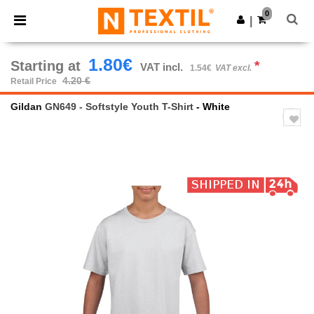
×
Ntextil App
0
Get the app
|
Better prices on app!
1.80€
Starting at
*
VAT incl.
1.54€
VAT excl.
4.20 €
Retail Price
Gildan
GN649 - Softstyle Youth T-Shirt
- White
Previous
Next